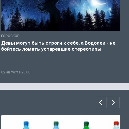
ГОРОСКОП
Р
Девы могут быть строги к себе, а Водолеи - не
Н
бойтесь ломать устаревшие стереотипы
02 августа 20:00
0