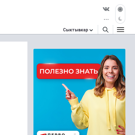
Сыктывкар