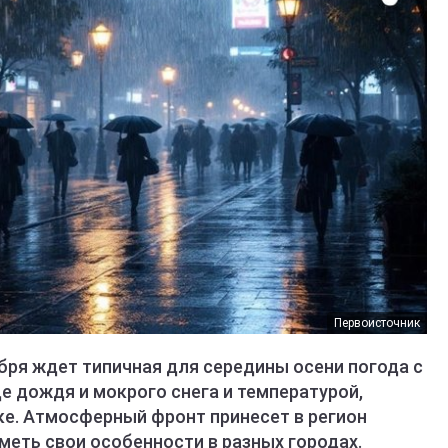
Первоисточник
бря ждет типичная для середины осени погода с
е дождя и мокрого снега и температурой,
е. Атмосферный фронт принесет в регион
иметь свои особенности в разных городах.