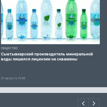
ОБЩЕСТВО
О
Сыктывкарский производитель минеральной
П
воды лишился лицензии на скважины
07 августа 15:00
0