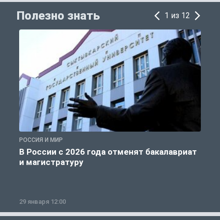
Полезно знать
1 из 12
РОССИЯ И МИР
А
В России с 2026 года отменят бакалавриат
и магистратуру
29 января 12:00
1