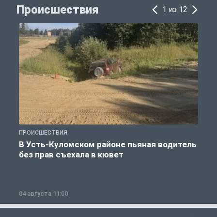
Происшествия
1 из 12
ПРОИСШЕСТВИЯ
П
В Усть-Куломском районе пьяная водитель
без прав съехала в кювет
б
04 августа 11:00
0