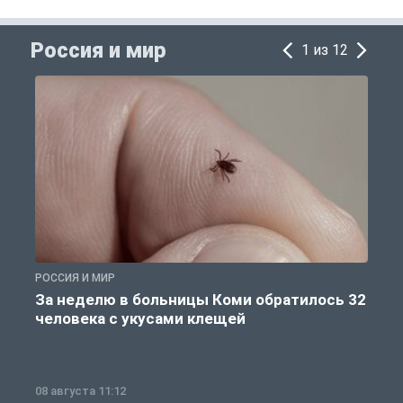
Россия и мир
1 из 12
РОССИЯ И МИР
Р
За неделю в больницы Коми обратилось 32
человека с укусами клещей
08 августа 11:12
0