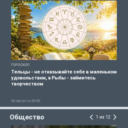
ГОРОСКОП
Г
Тельцы - не отказывайте себе в маленьком
удовольствии, а Рыбы - займитесь
творчеством
06 августа 20:00
0
Общество
1 из 12