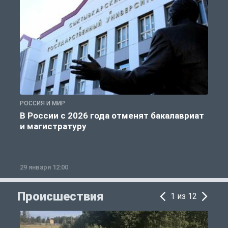
РОССИЯ И МИР
А
В России с 2026 года отменят бакалавриат
и магистратуру
29 января 12:00
1
Происшествия
1 из 12