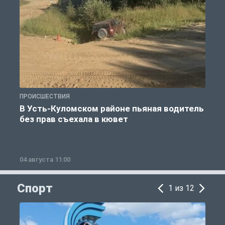
ПРОИСШЕСТВИЯ
П
В Усть-Куломском районе пьяная водитель
без прав съехала в кювет
б
04 августа 11:00
0
Спорт
1 из 12