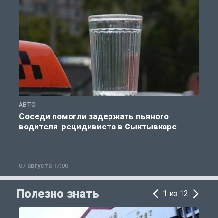
АВТО
О
Соседи помогли задержать пьяного
водителя-рецидивиста в Сыктывкаре
07 августа 17:00
0
Полезно знать
1 из 12