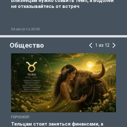
Близнецам нужно сбавить темп, а Водолеи
не отказывайтесь от встреч
04 августа 20:00
0
Общество
1 из 12
ГОРОСКОП
О
Тельцам стоит заняться финансами, а