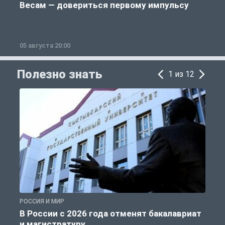
Весам — довериться первому импульсу
05 августа 20:00
0
Полезно знать
1 из 12
РОССИЯ И МИР
А
В России с 2026 года отменят бакалавриат
и магистратуру