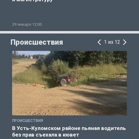
29 января 12:00
1
Происшествия
1 из 12
ПРОИСШЕСТВИЯ
П
В Усть-Куломском районе пьяная водитель
без прав съехала в кювет
б