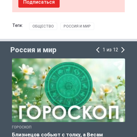
Подписаться
Теги:
ОБЩЕСТВО
РОССИЯ И МИР
Россия и мир
1 из 12
ГОРОСКОП
Г
Близнецов собьют с толку, а Весам
У