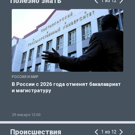
Полезно знать
1 из 12
РОССИЯ И МИР
А
В России с 2026 года отменят бакалавриат
и магистратуру
29 января 12:00
1
Происшествия
1 из 12