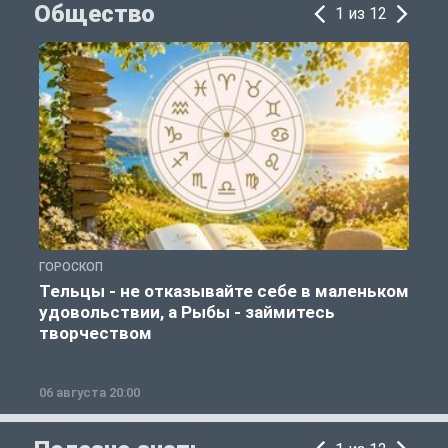
Общество
1 из 12
ГОРОСКОП
О
Тельцы - не отказывайте себе в маленьком
удовольствии, а Рыбы - займитесь
творчеством
06 августа 20:00
0