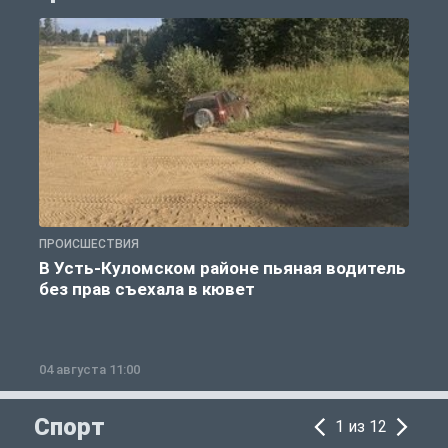
ПРОИСШЕСТВИЯ
П
В Усть-Куломском районе пьяная водитель
без прав съехала в кювет
б
04 августа 11:00
0
Спорт
1 из 12