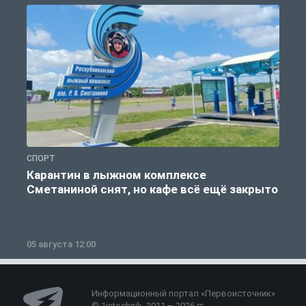
СПОРТ
С
Карантин в лыжном комплексе
Сметаниной снят, но кафе всё ещё закрыто
05 августа 12:00
2
Информационный портал «Первоисточник»
© 1istochnik, 2011 – 2026 гг.