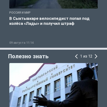
РОССИЯ И МИР
Р
В Сыктывкаре велосипедист попал под
колёса «Лады» и получил штраф
09 августа 11:14
0
Полезно знать
1 из 12