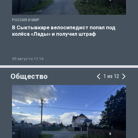
РОССИЯ И МИР
Р
В Сыктывкаре велосипедист попал под
колёса «Лады» и получил штраф
09 августа 11:14
0
Общество
1 из 12