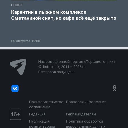
СПОРТ
С
Карантин в лыжном комплексе
Сметаниной снят, но кафе всё ещё закрыто
05 августа 12:00
2
Информационный портал «Первоисточник»
© 1istochnik, 2011 – 2026 гг.
Все права защищены
Пользовательское
Правовая информация
соглашение
Редакция
Рекламодателям
Публикация
Политика обработки
комментариев
персональных данных