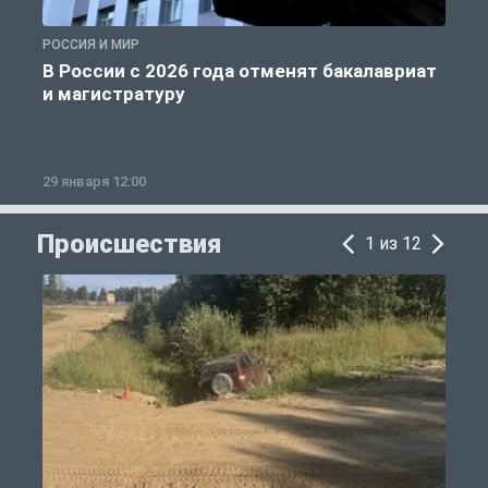
РОССИЯ И МИР
А
В России с 2026 года отменят бакалавриат
и магистратуру
29 января 12:00
1
Происшествия
1 из 12