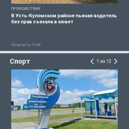
ПРОИСШЕСТВИЯ
П
В Усть-Куломском районе пьяная водитель
без прав съехала в кювет
б
04 августа 11:00
0
Спорт
1 из 12