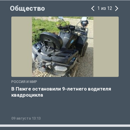
Общество
1 из 12
РОССИЯ И МИР
Р
В Пажге остановили 9-летнего водителя
квадроцикла
09 августа 13:13
0