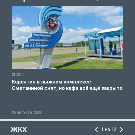
СПОРТ
С
Карантин в лыжном комплексе
Сметаниной снят, но кафе всё ещё закрыто
05 августа 12:00
2
ЖКХ
1 из 12