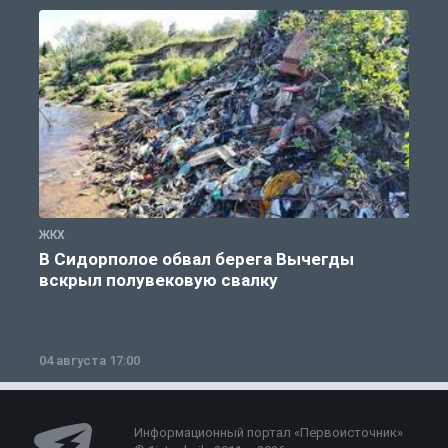
ЖКХ
Ж
В Сидорполое обвал берега Вычегды
вскрыл полувековую свалку
04 августа 17:00
3
Информационный портал «Первоисточник»