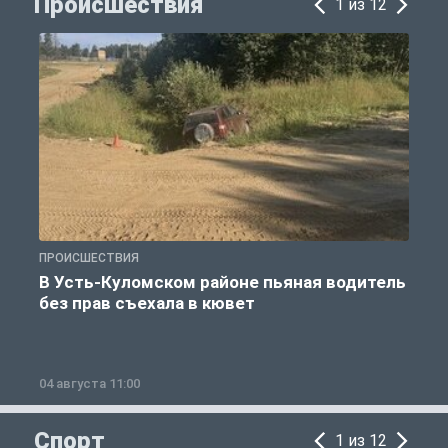
Происшествия
1 из 12
ПРОИСШЕСТВИЯ
П
В Усть-Куломском районе пьяная водитель
без прав съехала в кювет
б
04 августа 11:00
0
Спорт
1 из 12