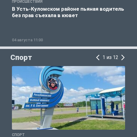
ПРОИСШЕСТВИЯ
П
В Усть-Куломском районе пьяная водитель
без прав съехала в кювет
б
04 августа 11:00
0
Спорт
1 из 12
СПОРТ
С