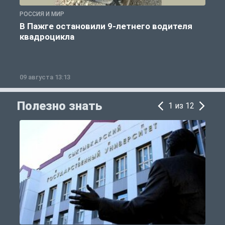
РОССИЯ И МИР
Р
В Пажге остановили 9-летнего водителя
квадроцикла
09 августа 13:13
0
Полезно знать
1 из 12