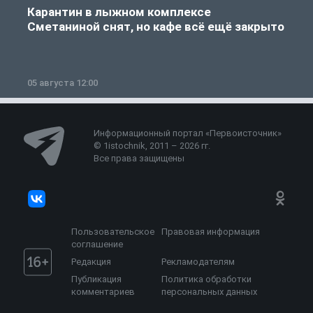
Карантин в лыжном комплексе
Сметаниной снят, но кафе всё ещё закрыто
05 августа 12:00
2
Информационный портал «Первоисточник»
© 1istochnik, 2011 – 2026 гг.
Все права защищены
Пользовательское
Правовая информация
соглашение
Редакция
Рекламодателям
Публикация
Политика обработки
комментариев
персональных данных