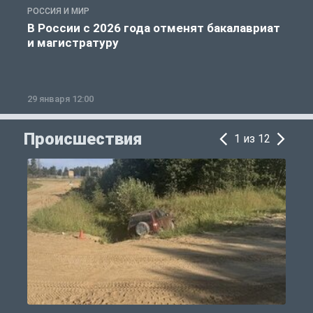
РОССИЯ И МИР
А
В России с 2026 года отменят бакалавриат
и магистратуру
29 января 12:00
1
Происшествия
1 из 12