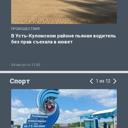
ПРОИСШЕСТВИЯ
П
В Усть-Куломском районе пьяная водитель
без прав съехала в кювет
б
04 августа 11:00
0
Спорт
1 из 12