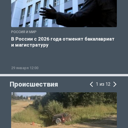
РОССИЯ И МИР
А
В России с 2026 года отменят бакалавриат
и магистратуру
29 января 12:00
1
Происшествия
1 из 12