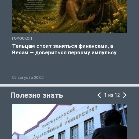
ГОРОСКОП
О
Тельцам стоит заняться финансами, а
Весам — довериться первому импульсу
05 августа 20:00
0
Полезно знать
1 из 12