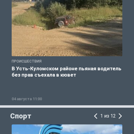
ПРОИСШЕСТВИЯ
П
В Усть-Куломском районе пьяная водитель
без прав съехала в кювет
б
04 августа 11:00
0
Спорт
1 из 12