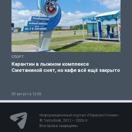
СПОРТ
С
Карантин в лыжном комплексе
Сметаниной снят, но кафе всё ещё закрыто
05 августа 12:00
2
Информационный портал «Первоисточник»
© 1istochnik, 2011 – 2026 гг.
Все права защищены