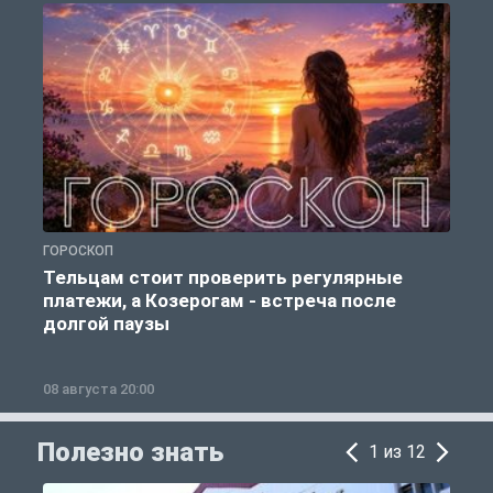
ГОРОСКОП
Р
Тельцам стоит проверить регулярные
платежи, а Козерогам - встреча после
долгой паузы
08 августа 20:00
0
Полезно знать
1 из 12