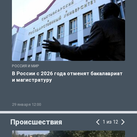
РОССИЯ И МИР
А
В России с 2026 года отменят бакалавриат
и магистратуру
29 января 12:00
1
Происшествия
1 из 12