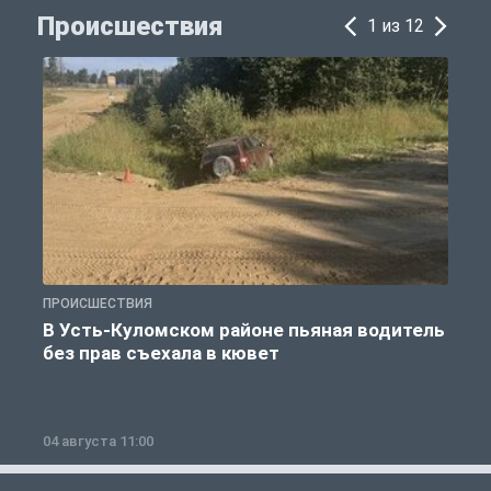
Происшествия
1 из 12
ПРОИСШЕСТВИЯ
П
В Усть-Куломском районе пьяная водитель
без прав съехала в кювет
б
04 августа 11:00
0