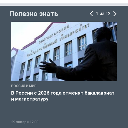
Полезно знать
1 из 12
РОССИЯ И МИР
А
В России с 2026 года отменят бакалавриат
и магистратуру
29 января 12:00
1