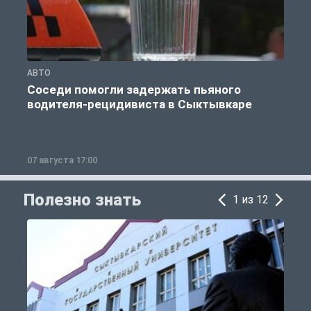
АВТО
О
Соседи помогли задержать пьяного
водителя-рецидивиста в Сыктывкаре
07 августа 17:00
0
Полезно знать
1 из 12