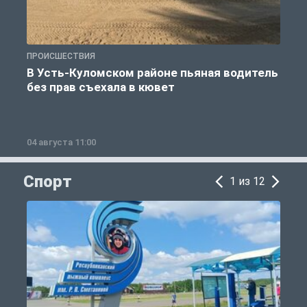
ПРОИСШЕСТВИЯ
П
В Усть-Куломском районе пьяная водитель
без прав съехала в кювет
б
04 августа 11:00
0
Спорт
1 из 12