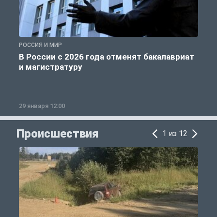
РОССИЯ И МИР
А
В России с 2026 года отменят бакалавриат
и магистратуру
29 января 12:00
1
Происшествия
1 из 12