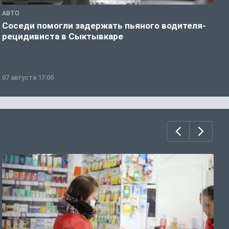
АВТО
О
Соседи помогли задержать пьяного водителя-
Д
рецидивиста в Сыктывкаре
Р
07 августа 17:00
0