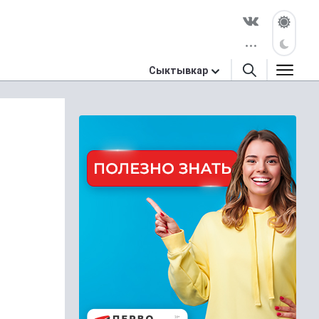
Сыктывкар