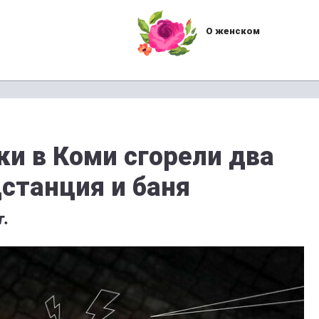
О женском
ки в Коми сгорели два
станция и баня
т.