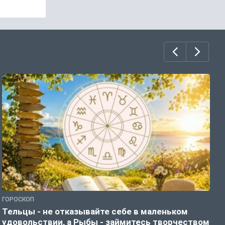
ГОРОСКОП
Г
Тельцы - не отказывайте себе в маленьком
Б
удовольствии, а Рыбы - займитесь творчеством
о