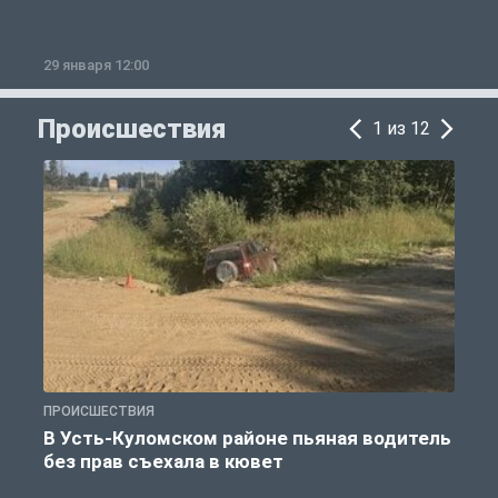
29 января 12:00
1
Происшествия
1 из 12
ПРОИСШЕСТВИЯ
П
В Усть-Куломском районе пьяная водитель
без прав съехала в кювет
б