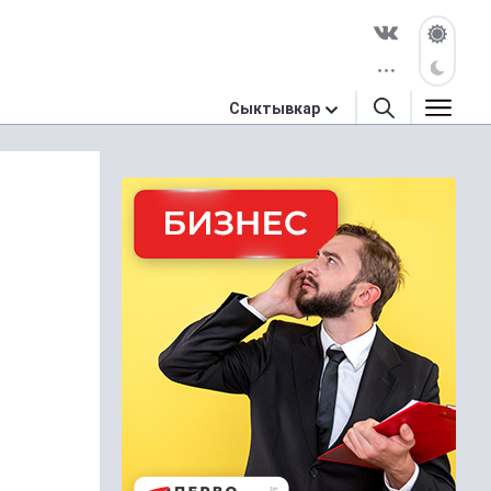
Сыктывкар