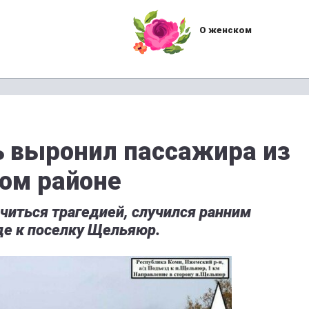
О женском
 выронил пассажира из
ом районе
читься трагедией, случился ранним
де к поселку Щельяюр.