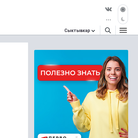
Сыктывкар