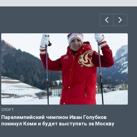
СПОРТ
С
Паралимпийский чемпион Иван Голубков
Н
покинул Коми и будет выступать за Москву
р