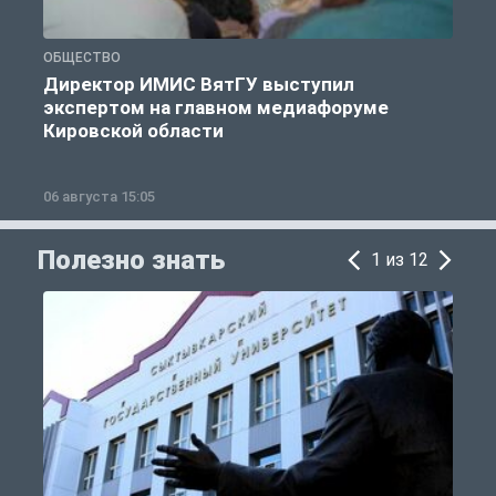
ОБЩЕСТВО
О
Директор ИМИС ВятГУ выступил
экспертом на главном медиафоруме
Кировской области
06 августа 15:05
0
Полезно знать
1 из 12