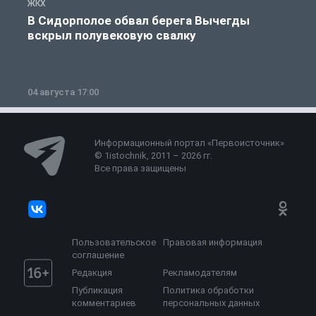
ЖКХ
Ж
В Сидорполое обвал берега Вычегды
вскрыл полувековую свалку
04 августа 17:00
3
Информационный портал «Первоисточник»
© 1istochnik, 2011 – 2026 гг.
Все права защищены
Пользовательское
Правовая информация
соглашение
Редакция
Рекламодателям
Публикация
Политика обработки
комментариев
персональных данных