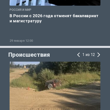
РОССИЯ И МИР
А
В России с 2026 года отменят бакалавриат
и магистратуру
29 января 12:00
1
Происшествия
1 из 12