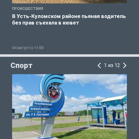
ПРОИСШЕСТВИЯ
П
В Усть-Куломском районе пьяная водитель
без прав съехала в кювет
б
04 августа 11:00
0
Спорт
1 из 12