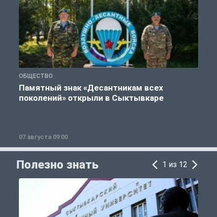
ОБЩЕСТВО
Г
Памятный знак «Десантникам всех
поколений» открыли в Сыктывкаре
07 августа 09:00
0
Полезно знать
1 из 12