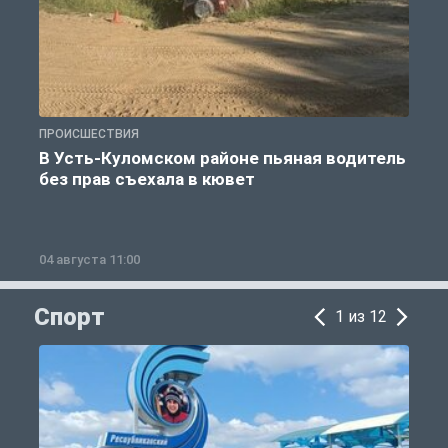
ПРОИСШЕСТВИЯ
П
В Усть-Куломском районе пьяная водитель
без прав съехала в кювет
б
04 августа 11:00
0
Спорт
1 из 12