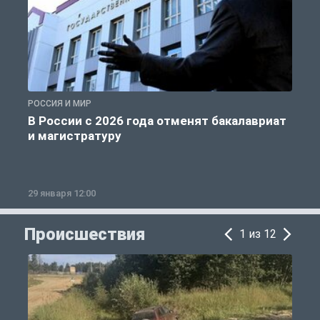
РОССИЯ И МИР
А
В России с 2026 года отменят бакалавриат
и магистратуру
29 января 12:00
1
Происшествия
1 из 12