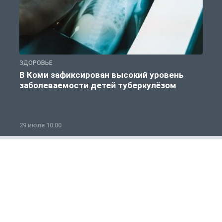
ЗДОРОВЬЕ
З
В Коми зафиксирован высокий уровень
заболеваемости детей туберкулёзом
29 июля 10:00
2
Общество
1 из 12