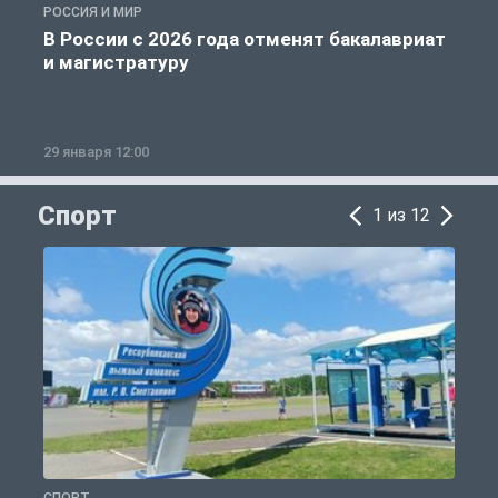
РОССИЯ И МИР
А
В России с 2026 года отменят бакалавриат
и магистратуру
29 января 12:00
1
Спорт
1 из 12
СПОРТ
С