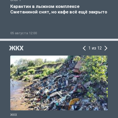
Карантин в лыжном комплексе
Сметаниной снят, но кафе всё ещё закрыто
05 августа 12:00
2
ЖКХ
1 из 12
ЖКХ
Ж