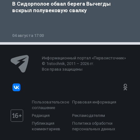
В Сидорполое обвал берега Вычегды
вскрыл полувековую свалку
04 августа 17:00
3
Информационный портал «Первоисточник»
© 1istochnik, 2011 – 2026 гг.
Все права защищены
Пользовательское
Правовая информация
соглашение
Редакция
Рекламодателям
Публикация
Политика обработки
комментариев
персональных данных