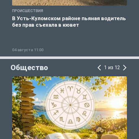
ПРОИСШЕСТВИЯ
П
В Усть-Куломском районе пьяная водитель
без прав съехала в кювет
б
04 августа 11:00
0
Общество
1 из 12