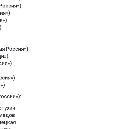
Россия»)
ия»)
я»)
)
ая Россия»)
ди»)
сия»)
ссия»)
»)
оссии»):
стухин
омедов
нецкая