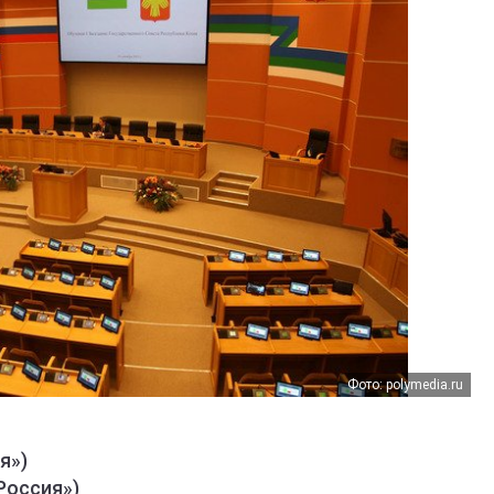
Фото: polymedia.ru
я»)
Россия»)