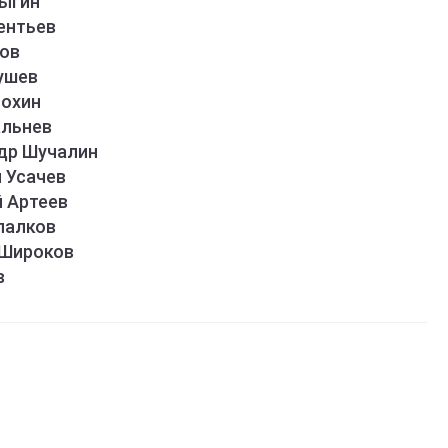
дыгин
ентьев
бов
ушев
лохин
альнев
др Шучалин
 Усачев
й Артеев
палков
 Широков
в