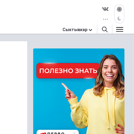
Сыктывкар