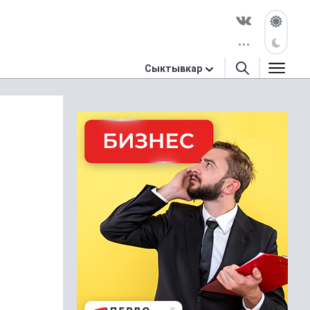
Сыктывкар