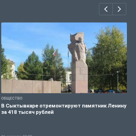
ОБЩЕСТВО
О
В Сыктывкаре отремонтируют памятник Ленину
М
за 418 тысяч рублей
в