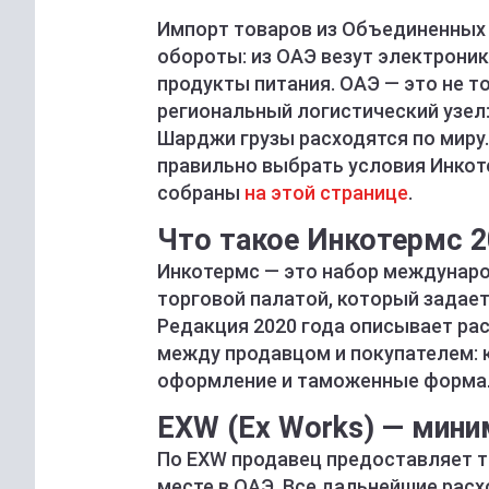
Импорт товаров из Объединенных 
обороты: из ОАЭ везут электроник
продукты питания. ОАЭ — это не т
региональный логистический узел:
Шарджи грузы расходятся по миру
правильно выбрать условия Инкот
собраны
на этой странице
.
Что такое Инкотермс 2
Инкотермс — это набор междунар
торговой палатой, который задае
Редакция 2020 года описывает рас
между продавцом и покупателем: к
оформление и таможенные форма
EXW (Ex Works) — мини
По EXW продавец предоставляет т
месте в ОАЭ. Все дальнейшие расх