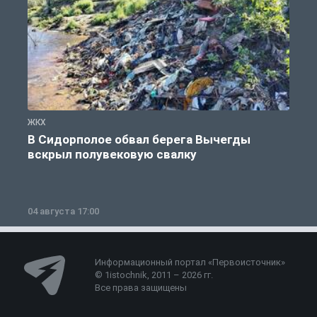
ЖКХ
Ж
В Сидорполое обвал берега Вычегды
вскрыл полувековую свалку
04 августа 17:00
3
Информационный портал «Первоисточник»
© 1istochnik, 2011 – 2026 гг.
Все права защищены