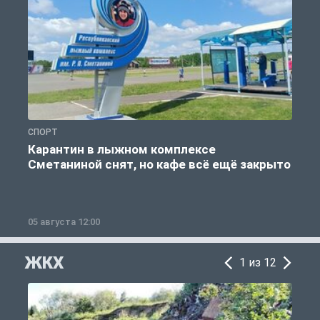
СПОРТ
С
Карантин в лыжном комплексе
Сметаниной снят, но кафе всё ещё закрыто
05 августа 12:00
2
ЖКХ
1 из 12