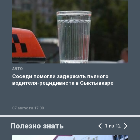
АВТО
О
Соседи помогли задержать пьяного
водителя-рецидивиста в Сыктывкаре
07 августа 17:00
0
Полезно знать
1 из 12