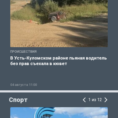
ПРОИСШЕСТВИЯ
П
В Усть-Куломском районе пьяная водитель
без прав съехала в кювет
б
04 августа 11:00
0
Спорт
1 из 12