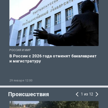
РОССИЯ И МИР
А
В России с 2026 года отменят бакалавриат
и магистратуру
29 января 12:00
1
Происшествия
1 из 12