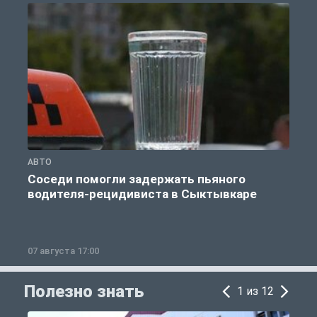
АВТО
О
Соседи помогли задержать пьяного
водителя-рецидивиста в Сыктывкаре
07 августа 17:00
0
Полезно знать
1 из 12