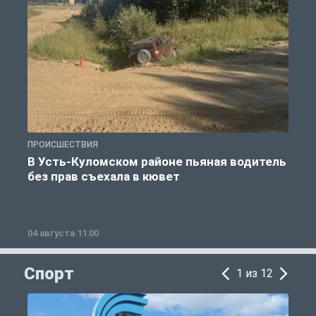
ПРОИСШЕСТВИЯ
П
В Усть-Куломском районе пьяная водитель
без прав съехала в кювет
б
04 августа 11:00
0
Спорт
1 из 12