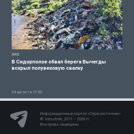
ЖКХ
Ж
В Сидорполое обвал берега Вычегды
вскрыл полувековую свалку
04 августа 17:00
3
Информационный портал «Первоисточник»
© 1istochnik, 2011 – 2026 гг.
Все права защищены