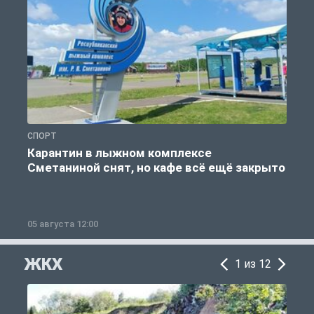
СПОРТ
С
Карантин в лыжном комплексе
Сметаниной снят, но кафе всё ещё закрыто
05 августа 12:00
2
ЖКХ
1 из 12