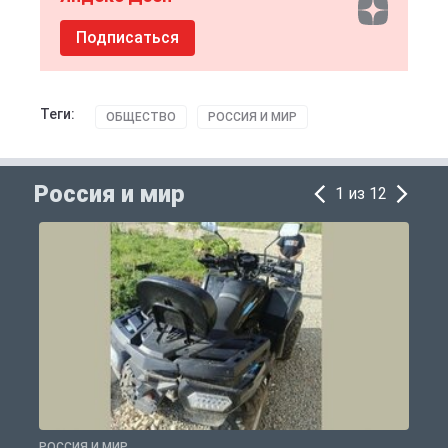
Подписаться
Теги:
ОБЩЕСТВО
РОССИЯ И МИР
Россия и мир
1 из 12
РОССИЯ И МИР
Р