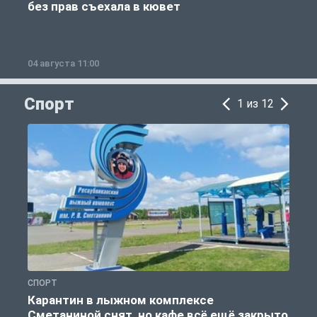
без прав съехала в кювет
б
04 августа 11:00
0
Спорт
1 из 12
СПОРТ
С
Карантин в лыжном комплексе
Сметаниной снят, но кафе всё ещё закрыто