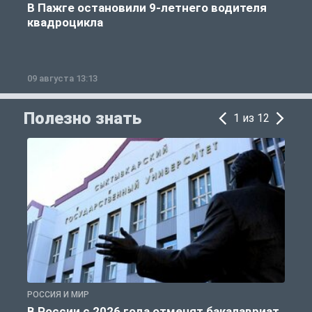
В Пажге остановили 9-летнего водителя
квадроцикла
09 августа 13:13
0
Полезно знать
1 из 12
РОССИЯ И МИР
А
В России с 2026 года отменят бакалавриат