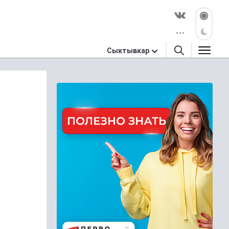
Сыктывкар