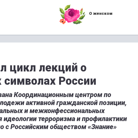
О женском
л цикл лекций о
 символах России
вана Координационным центром по
лодежи активной гражданской позиции,
альных и межконфессиональных
я идеологии терроризма и профилактики
о с Российским обществом «Знание»