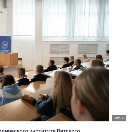
ВятГУ
идического института Вятского