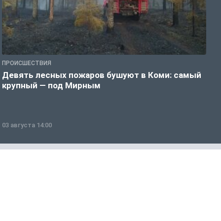
ПРОИСШЕСТВИЯ
П
Девять лесных пожаров бушуют в Коми: самый
«
крупный — под Мирным
03 августа 14:00
0