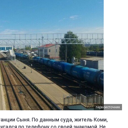
первоисточник
анции Сыня. По данным суда, житель Коми,
ругался по телефону со своей знакомой. Не