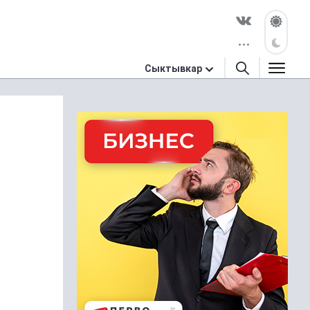
Сыктывкар