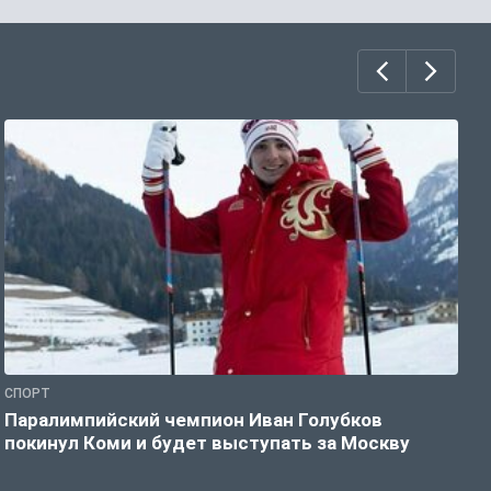
СПОРТ
С
Паралимпийский чемпион Иван Голубков
Н
покинул Коми и будет выступать за Москву
р