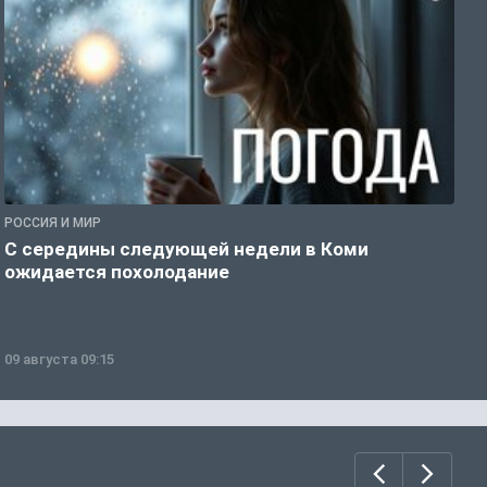
РОССИЯ И МИР
Г
С середины следующей недели в Коми
Т
ожидается похолодание
а
09 августа 09:15
0