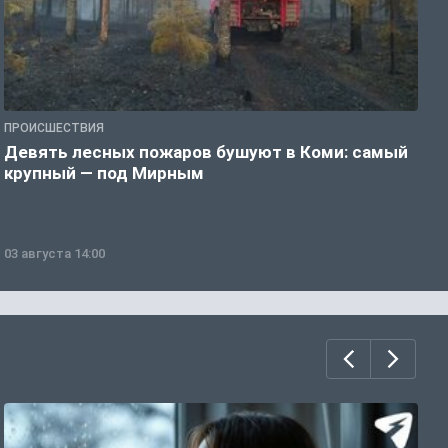
ПРОИСШЕСТВИЯ
П
Девять лесных пожаров бушуют в Коми: самый
«
крупный — под Мирным
03 августа 14:00
0