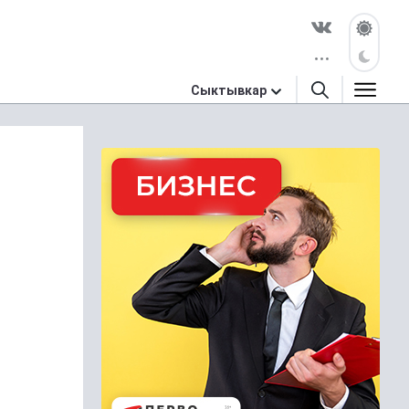
Сыктывкар