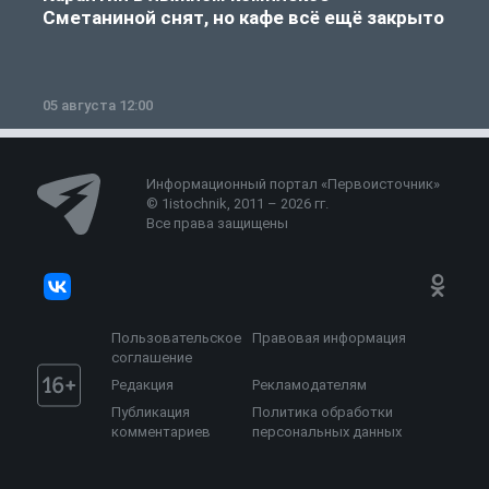
Сметаниной снят, но кафе всё ещё закрыто
05 августа 12:00
2
Информационный портал «Первоисточник»
© 1istochnik, 2011 – 2026 гг.
Все права защищены
Пользовательское
Правовая информация
соглашение
Редакция
Рекламодателям
Публикация
Политика обработки
комментариев
персональных данных