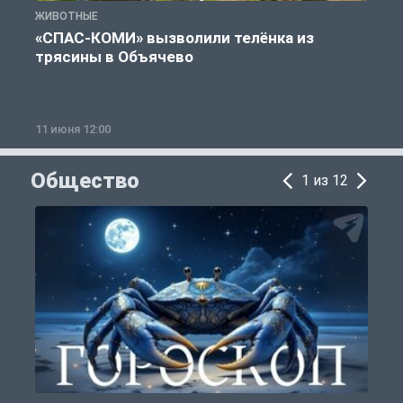
ЖИВОТНЫЕ
Ж
«СПАС-КОМИ» вызволили телёнка из
трясины в Объячево
11 июня 12:00
1
Общество
1 из 12