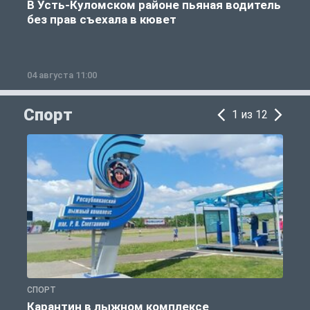
В Усть-Куломском районе пьяная водитель
без прав съехала в кювет
б
04 августа 11:00
0
Спорт
1 из 12
СПОРТ
С
Карантин в лыжном комплексе