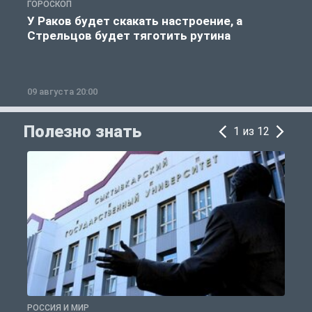
ГОРОСКОП
Р
У Раков будет скакать настроение, а
Стрельцов будет тяготить рутина
09 августа 20:00
0
Полезно знать
1 из 12
РОССИЯ И МИР
А