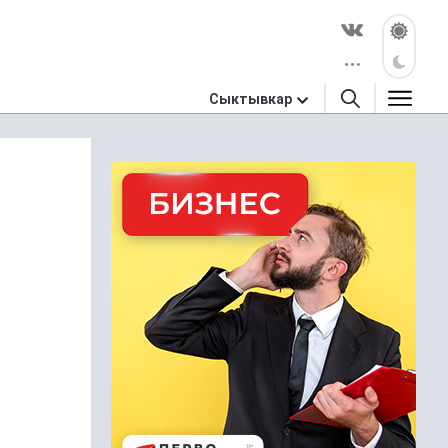
Сыктывкар