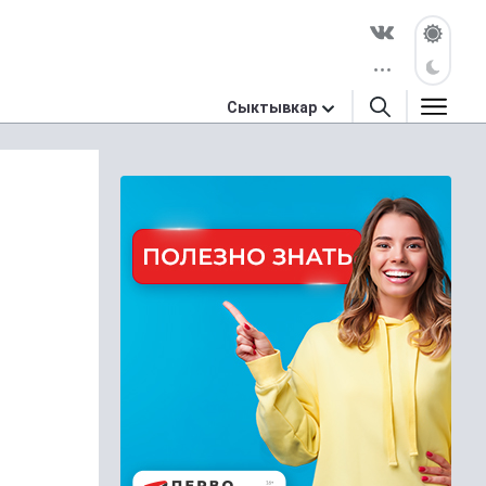
Сыктывкар