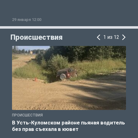
29 января 12:00
1
Происшествия
1 из 12
ПРОИСШЕСТВИЯ
П
В Усть-Куломском районе пьяная водитель
без прав съехала в кювет
б