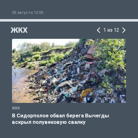
05 августа 12:00
2
ЖКХ
1 из 12
ЖКХ
Ж
В Сидорполое обвал берега Вычегды
вскрыл полувековую свалку