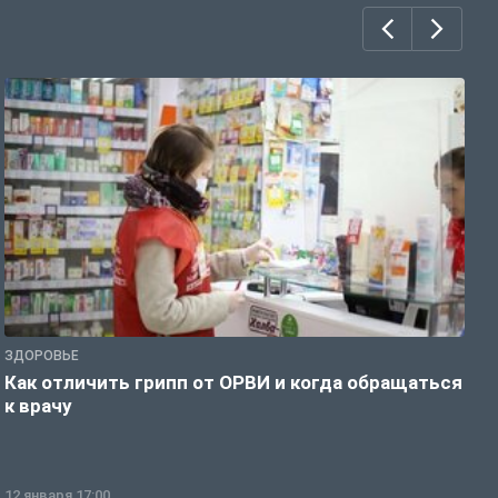
ЗДОРОВЬЕ
Ж
Как отличить грипп от ОРВИ и когда обращаться
С
к врачу
ч
12 января 17:00
1