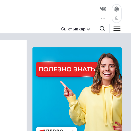
Сыктывкар