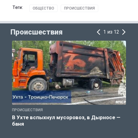
Теги:
ОБЩЕСТВО
ПРОИСШЕСТВИЯ
Происшествия
1 из 12
ПРОИСШЕСТВИЯ
П
В Ухте вспыхнул мусоровоз, в Дырносе —
баня