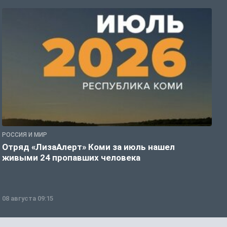
РОССИЯ И МИР
А
Отряд «ЛизаАлерт» Коми за июль нашел
С
живыми 24 пропавших человека
р
08 августа 09:15
0