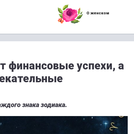
О женском
 финансовые успехи, а
лекательные
аждого знака зодиака.