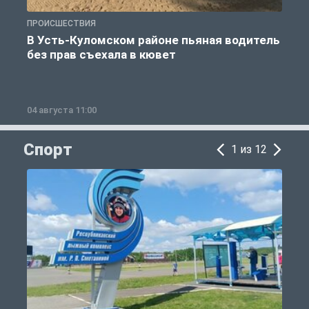
ПРОИСШЕСТВИЯ
П
В Усть-Куломском районе пьяная водитель
без прав съехала в кювет
б
04 августа 11:00
0
Спорт
1 из 12