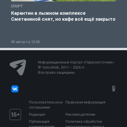
СПОРТ
С
Карантин в лыжном комплексе
Сметаниной снят, но кафе всё ещё закрыто
05 августа 12:00
2
Информационный портал «Первоисточник»
© 1istochnik, 2011 – 2026 гг.
Все права защищены
Пользовательское
Правовая информация
соглашение
Редакция
Рекламодателям
Публикация
Политика обработки
комментариев
персональных данных