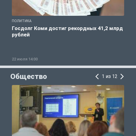
ПОЛИТИКА
С
Госдолг Коми достиг рекордных 41,2 млрд
рублей
22 июля 14:00
2
Общество
1 из 12