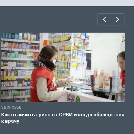
ЗДОРОВЬЕ
Ж
Как отличить грипп от ОРВИ и когда обращаться
С
к врачу
ч