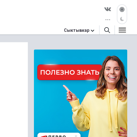
Сыктывкар