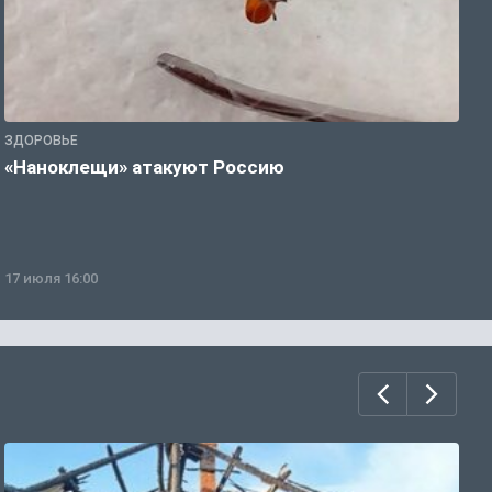
ЗДОРОВЬЕ
З
«Наноклещи» атакуют Россию
В
т
17 июля 16:00
0