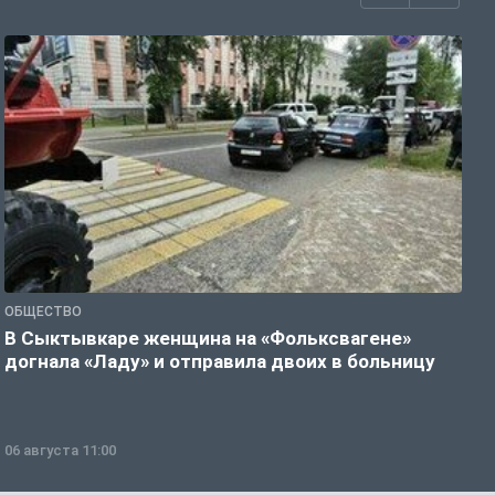
ОБЩЕСТВО
Г
В Сыктывкаре женщина на «Фольксвагене»
Т
догнала «Ладу» и отправила двоих в больницу
д
06 августа 11:00
0