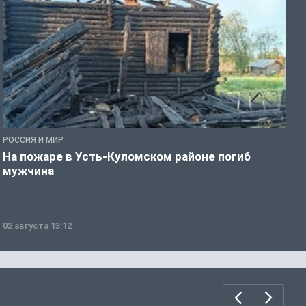
РОССИЯ И МИР
Р
На пожаре в Усть-Куломском районе погиб
П
мужчина
в
02 августа 13:12
0