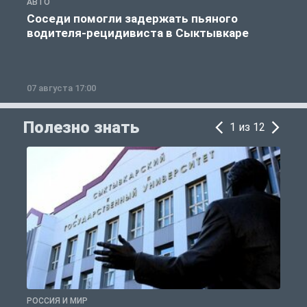
АВТО
О
Соседи помогли задержать пьяного
водителя-рецидивиста в Сыктывкаре
07 августа 17:00
0
Полезно знать
1 из 12
РОССИЯ И МИР
А