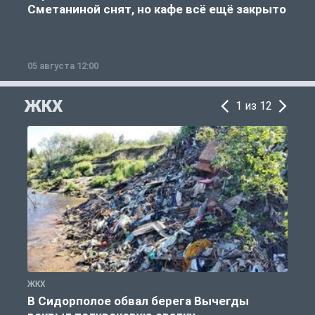
Сметаниной снят, но кафе всё ещё закрыто
05 августа 12:00
2
ЖКХ
1 из 12
ЖКХ
Ж
В Сидорполое обвал берега Вычегды