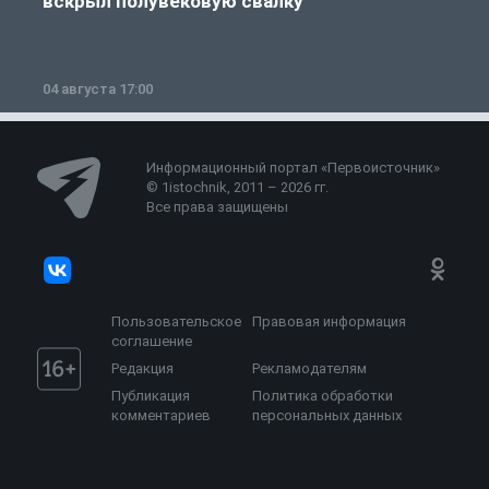
вскрыл полувековую свалку
04 августа 17:00
3
Информационный портал «Первоисточник»
© 1istochnik, 2011 – 2026 гг.
Все права защищены
Пользовательское
Правовая информация
соглашение
Редакция
Рекламодателям
Публикация
Политика обработки
комментариев
персональных данных