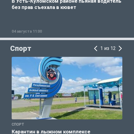
В Усть-Куломском районе пьяная водитель
без прав съехала в кювет
б
04 августа 11:00
0
Спорт
1 из 12
СПОРТ
С
Карантин в лыжном комплексе