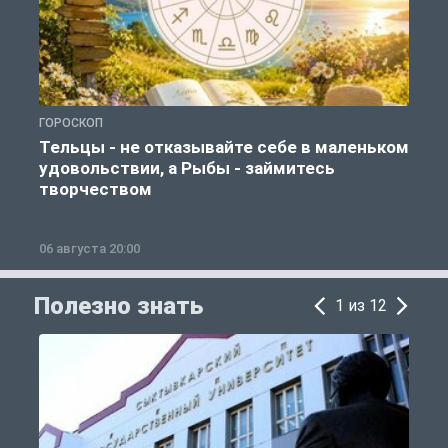
ГОРОСКОП
О
Тельцы - не отказывайте себе в маленьком
удовольствии, а Рыбы - займитесь
творчеством
06 августа 20:00
0
Полезно знать
1 из 12