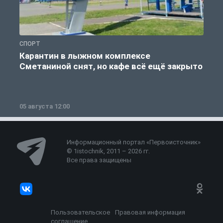
СПОРТ
С
Карантин в лыжном комплексе
Сметаниной снят, но кафе всё ещё закрыто
05 августа 12:00
2
Информационный портал «Первоисточник»
© 1istochnik, 2011 – 2026 гг.
Все права защищены
Пользовательское
Правовая информация
соглашение