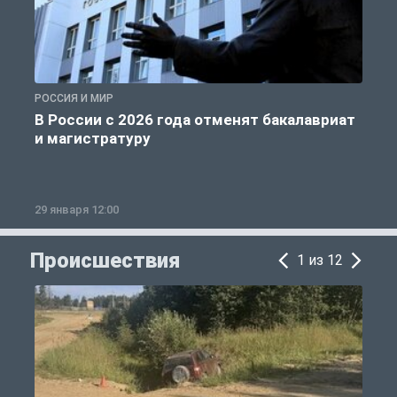
РОССИЯ И МИР
А
В России с 2026 года отменят бакалавриат
и магистратуру
29 января 12:00
1
Происшествия
1 из 12