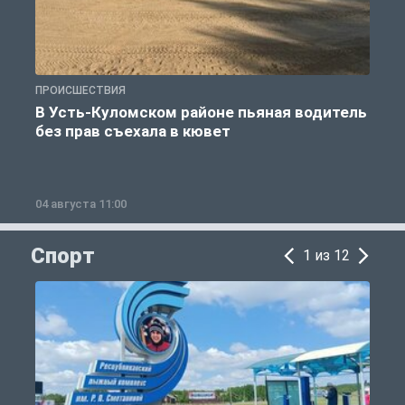
ПРОИСШЕСТВИЯ
П
В Усть-Куломском районе пьяная водитель
без прав съехала в кювет
б
04 августа 11:00
0
Спорт
1 из 12