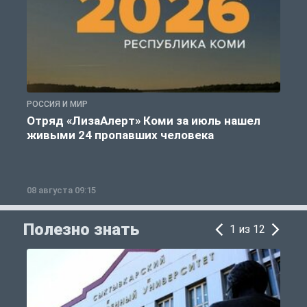
РОССИЯ И МИР
А
Отряд «ЛизаАлерт» Коми за июль нашел
живыми 24 пропавших человека
08 августа 09:15
0
Полезно знать
1 из 12