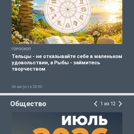
ГОРОСКОП
Г
Тельцы - не отказывайте себе в маленьком
удовольствии, а Рыбы - займитесь
творчеством
06 августа 20:00
0
Общество
1 из 12