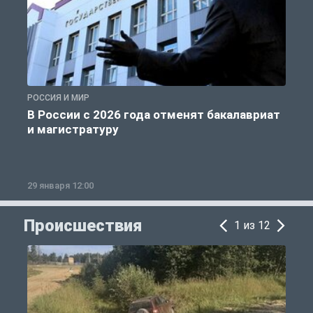
РОССИЯ И МИР
А
В России с 2026 года отменят бакалавриат
и магистратуру
29 января 12:00
1
Происшествия
1 из 12