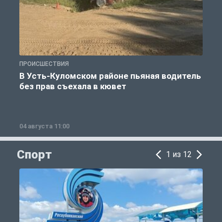
ПРОИСШЕСТВИЯ
П
В Усть-Куломском районе пьяная водитель
без прав съехала в кювет
б
04 августа 11:00
0
Спорт
1 из 12