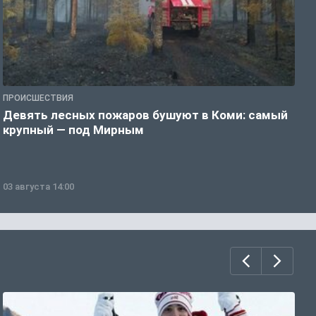
ПРОИСШЕСТВИЯ
П
Девять лесных пожаров бушуют в Коми: самый
«
крупный — под Мирным
03 августа 14:00
0