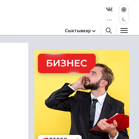
Сыктывкар