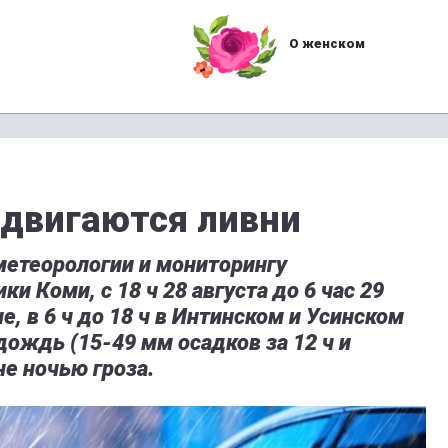
О женском
адвигаются ливни
метеорологии и мониторингу
 Коми, с 18 ч 28 августа до 6 час 29
е, в 6 ч до 18 ч в Интинском и Усинском
ождь (15-49 мм осадков за 12 ч и
не ночью гроза.