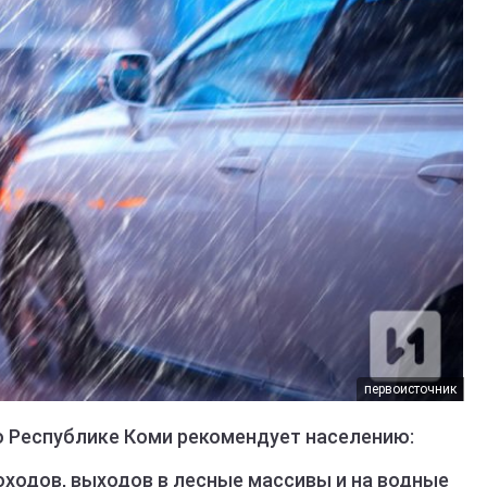
первоисточник
о Республике Коми рекомендует населению:
оходов, выходов в лесные массивы и на водные