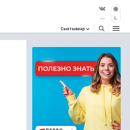
Сыктывкар