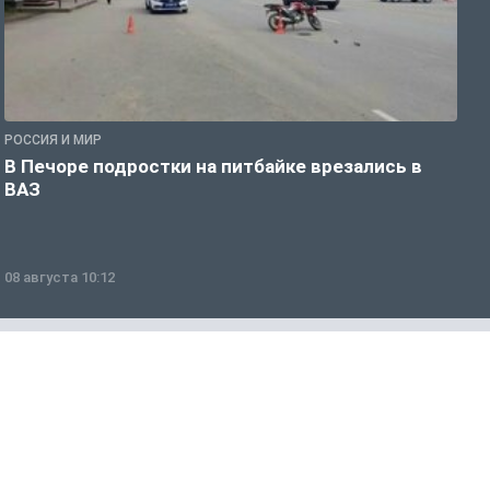
РОССИЯ И МИР
Р
В Печоре подростки на питбайке врезались в
О
ВАЗ
ж
08 августа 10:12
0