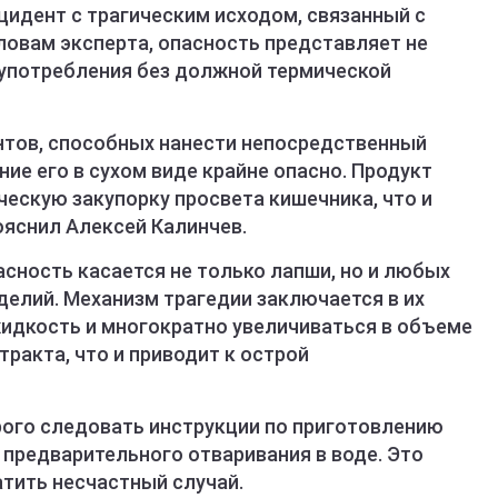
идент с трагическим исходом, связанный с
ловам эксперта, опасность представляет не
ё употребления без должной термической
ентов, способных нанести непосредственный
ие его в сухом виде крайне опасно. Продукт
ескую закупорку просвета кишечника, что и
ояснил Алексей Калинчев.
асность касается не только лапши, но и любых
зделий. Механизм трагедии заключается в их
идкость и многократно увеличиваться в объеме
ракта, что и приводит к острой
рого следовать инструкции по приготовлению
з предварительного отваривания в воде. Это
тить несчастный случай.