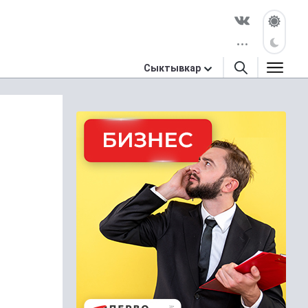
Сыктывкар