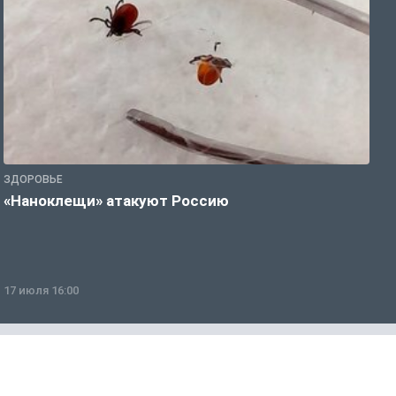
ЗДОРОВЬЕ
З
«Наноклещи» атакуют Россию
В
т
17 июля 16:00
0