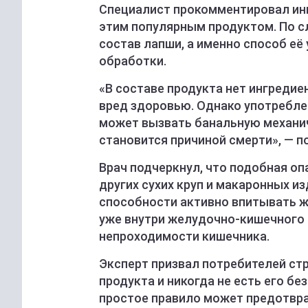
Специалист прокомментировал инц
этим популярным продуктом. По с
состав лапши, а именно способ е
обработки.
«В составе продукта нет ингреди
вред здоровью. Однако употреблен
может вызвать банальную механич
становится причиной смерти», — п
Врач подчеркнул, что подобная оп
других сухих круп и макаронных и
способности активно впитывать ж
уже внутри желудочно-кишечного т
непроходимости кишечника.
Эксперт призвал потребителей ст
продукта и никогда не есть его бе
простое правило может предотвра