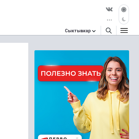
Сыктывкар