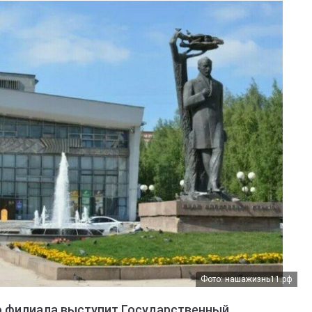
Фото: нашажизнь11.рф
го филиала выступит Государственный