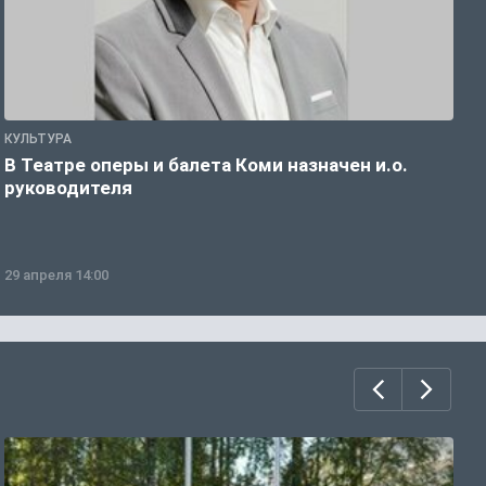
КУЛЬТУРА
К
В Театре оперы и балета Коми назначен и.о.
У
руководителя
29 апреля 14:00
2