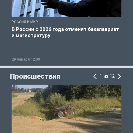
РОССИЯ И МИР
А
В России с 2026 года отменят бакалавриат
и магистратуру
29 января 12:00
1
Происшествия
1 из 12