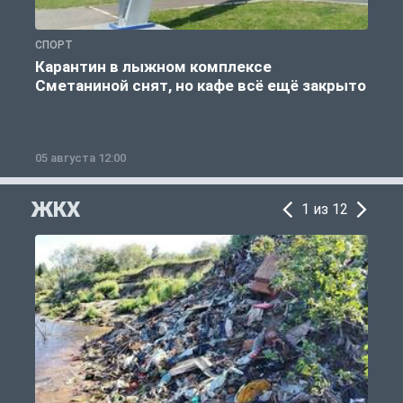
СПОРТ
С
Карантин в лыжном комплексе
Сметаниной снят, но кафе всё ещё закрыто
05 августа 12:00
2
ЖКХ
1 из 12