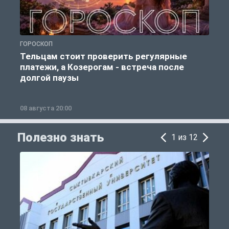
ГОРОСКОП
Р
Тельцам стоит проверить регулярные
платежи, а Козерогам - встреча после
долгой паузы
08 августа 20:00
0
Полезно знать
1 из 12