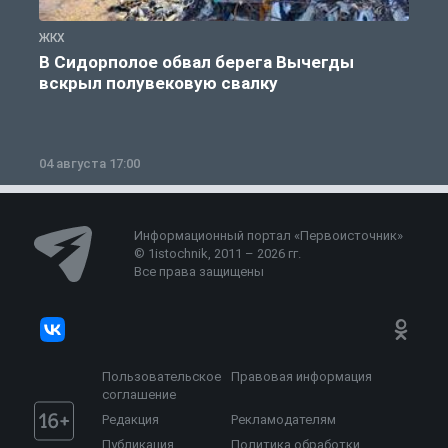
ЖКХ
Ж
В Сидорполое обвал берега Вычегды
вскрыл полувековую свалку
04 августа 17:00
3
Информационный портал «Первоисточник»
© 1istochnik, 2011 – 2026 гг.
Все права защищены
Пользовательское
Правовая информация
соглашение
Редакция
Рекламодателям
Публикация
Политика обработки