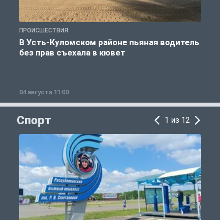
ПРОИСШЕСТВИЯ
П
В Усть-Куломском районе пьяная водитель
без прав съехала в кювет
б
04 августа 11:00
0
Спорт
1 из 12