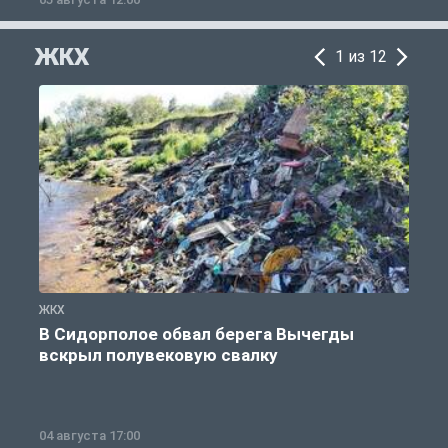
ЖКХ
1 из 12
ЖКХ
Ж
В Сидорполое обвал берега Вычегды
вскрыл полувековую свалку
04 августа 17:00
3