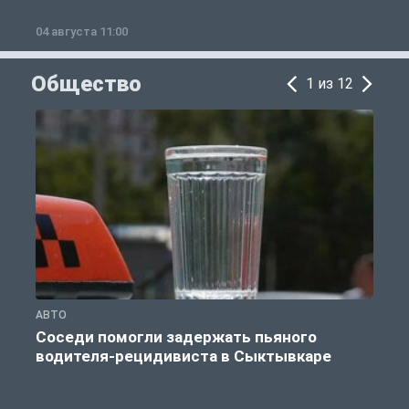
04 августа 11:00
0
Общество
1 из 12
АВТО
О
Соседи помогли задержать пьяного
водителя-рецидивиста в Сыктывкаре