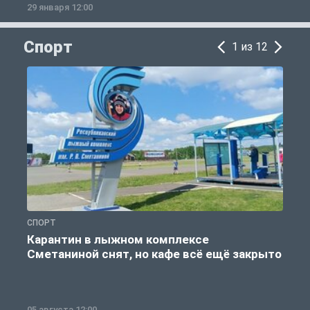
29 января 12:00
1
Спорт
1 из 12
СПОРТ
С
Карантин в лыжном комплексе
Сметаниной снят, но кафе всё ещё закрыто
05 августа 12:00
2