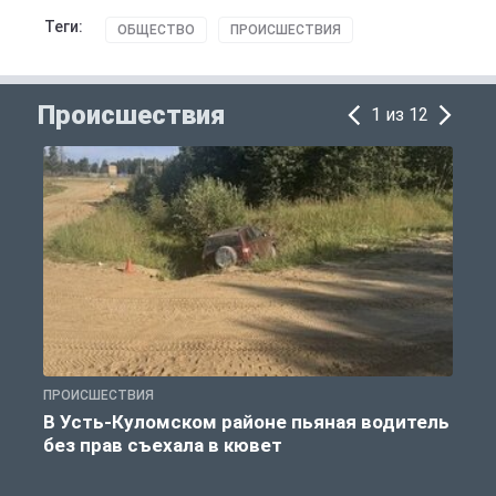
Теги:
ОБЩЕСТВО
ПРОИСШЕСТВИЯ
Происшествия
1 из 12
ПРОИСШЕСТВИЯ
П
В Усть-Куломском районе пьяная водитель
без прав съехала в кювет
б