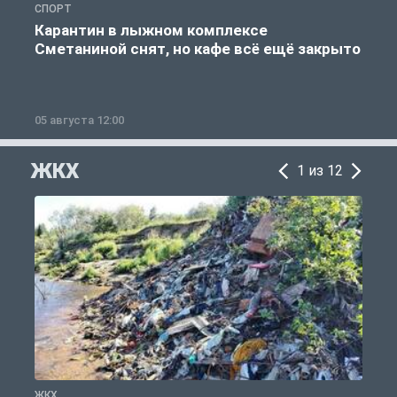
СПОРТ
С
Карантин в лыжном комплексе
Сметаниной снят, но кафе всё ещё закрыто
05 августа 12:00
2
ЖКХ
1 из 12
ЖКХ
Ж