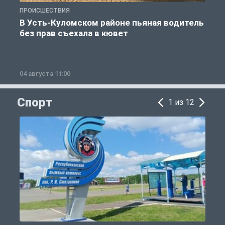
ПРОИСШЕСТВИЯ
П
В Усть-Куломском районе пьяная водитель
без прав съехала в кювет
б
04 августа 11:00
0
Спорт
1 из 12