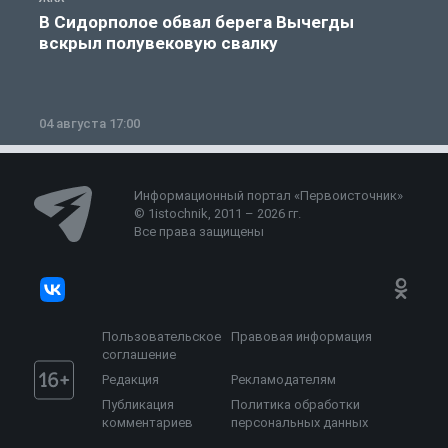
В Сидорполое обвал берега Вычегды
вскрыл полувековую свалку
04 августа 17:00
3
Информационный портал «Первоисточник»
© 1istochnik, 2011 – 2026 гг.
Все права защищены
Пользовательское
Правовая информация
соглашение
Редакция
Рекламодателям
Публикация
Политика обработки
комментариев
персональных данных