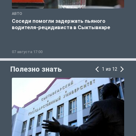
АВТО
О
Соседи помогли задержать пьяного
водителя-рецидивиста в Сыктывкаре
07 августа 17:00
0
Полезно знать
1 из 12