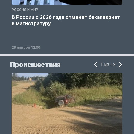
РОССИЯ И МИР
А
В России с 2026 года отменят бакалавриат
и магистратуру
29 января 12:00
1
Происшествия
1 из 12