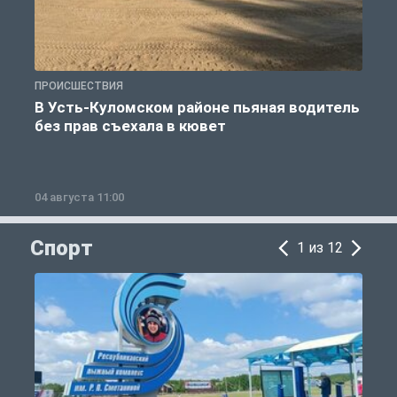
ПРОИСШЕСТВИЯ
П
В Усть-Куломском районе пьяная водитель
без прав съехала в кювет
б
04 августа 11:00
0
Спорт
1 из 12