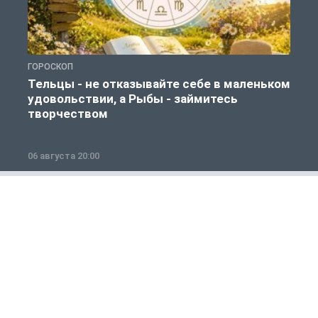
ГОРОСКОП
Г
Тельцы - не отказывайте себе в маленьком
удовольствии, а Рыбы - займитесь
творчеством
06 августа 20:00
0
Общество
1 из 12